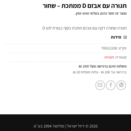
חגורה עם אבזם D ממתכת – שחור
מוצר זה חסר כרגע במלאי ואינו זמין.
חגורה שחורה דקה עם אבזם מתכת כסוף בצורת לוגו D
מידות
מק"ט:
700212208
קטגוריה:
חגורות
משלוח חינם ברכישה מעל 200 ₪
ברכישה עד 200 ₪ - עלות משלוח 20 ₪.
2026 © דיזל ישראל | פולימוד 1994 בע״מ