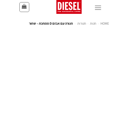
HOME
-
חנות
-
חגורות
-
חגורה עם אבזם D ממתכת – שחור