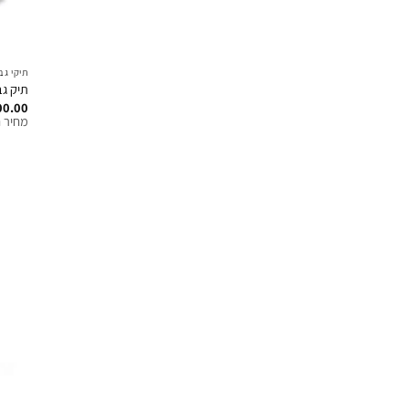
תיקי גב
תיק גב
00.00
מחיר ח