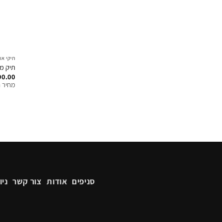
תיקי או
תיק מל
90.00
מחיר ח
סניפים
אודות
צור קשר
ניו