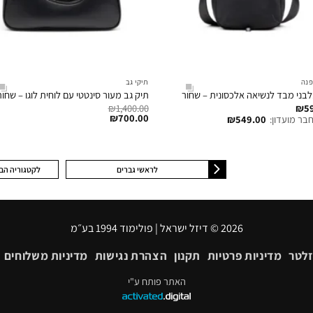
פנה
תיקי גב
בני מבד לנשיאה אלכסונית – שחור
תיק גב מעור סינטטי עם לוחית לוגו – שחור
₪
1,400.00
₪
5
₪
700.00
בר מועדון:
549.00
₪
לראשי גברים
לקטגוריה הב
2026 © דיזל ישראל | פולימוד 1994 בע״מ
זלטר
מדיניות פרטיות
תקנון
הצהרת נגישות
מדיניות משלוחים
האתר פותח ע"י