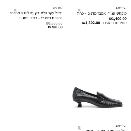
נעלי עקב
כפכפים
סנדל עקב סלינגבק עם לוגו D מתכתי
מוקסיני פני די אמבר מדנים – כחול
בהדפס דיגיטלי – בורדו ססגוני
₪
1,400.00
מחיר חבר מועדון:
1,302.00
₪
₪
1,300.00
₪
780.00
נעלי עקב
נעלי מוקסין די-אמבר – שחור