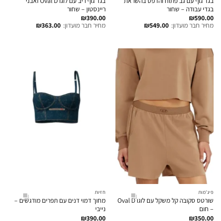
בגד גוף עם גב פתוח והדפס בהשראת
בגד גוף ריב עם לוגו Oval D ואבני
בגדי עבודה – שחור
ריינסטון – שחור
₪
390.00
₪
590.00
מחיר חבר מועדון:
549.00
₪
מחיר חבר מועדון:
363.00
₪
פיג'מות
חזיות
שורטס סקובה קל משקל עם לוגו Oval D
מחוך דמוי דנים עם תפרים מודגשים –
– חום
נייבי
₪
390.00
₪
350.00