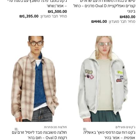
טישרט בגזרה משוחררת עם שרוולים
ג'קט בומבר פלנל משובץ עם בטנת טדי
קצרים ואפליקציית Oval D מדנים – כחול
– אפור/שחור
בינוני
₪
1,500.00
מחיר חבר מועדון:
1,395.00
₪
₪
480.00
מחיר חבר מועדון:
446.00
₪
ג'קטים ומעילים
חולצות מכופתרות
ג'קט רוח עם הדפסי פאץ' באשליה
חולצה משובצת מבד ליוסיל זורם עם
אופטית – אפור בהיר
רקמת Oval D – חום בהיר