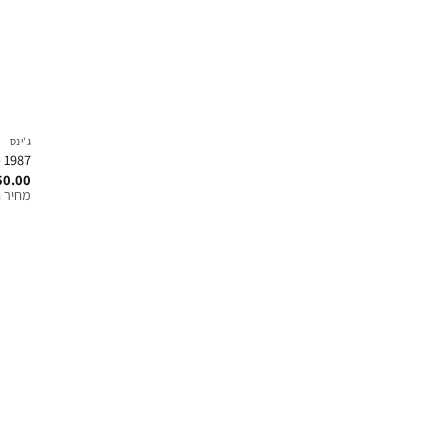
ג'ינס
1987 – די קלז ג׳ינס בגזרה רפויה – חום
50.00
מחיר ח