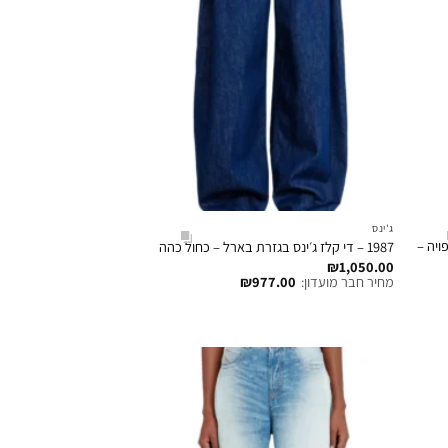
ג'ינס
פויה –
1987 – די קלז ג׳ינס בגזרת בארל – כחול כהה
₪
1,050.00
מחיר חבר מועדון:
977.00
₪