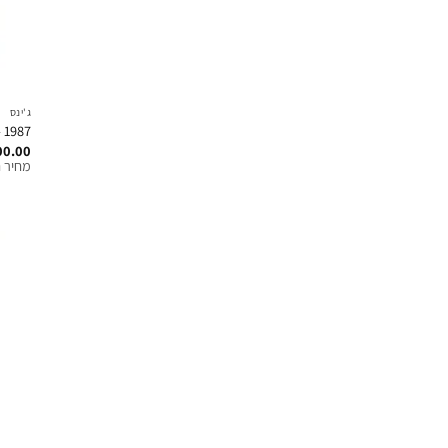
ג'ינס
1987 – די קלז ג'ינס בגזרה רפויה – כחול בינוני
00.00
מחיר ח