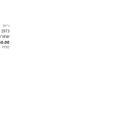
ג'ינס
3
שחור/
50.00
מחיר ח