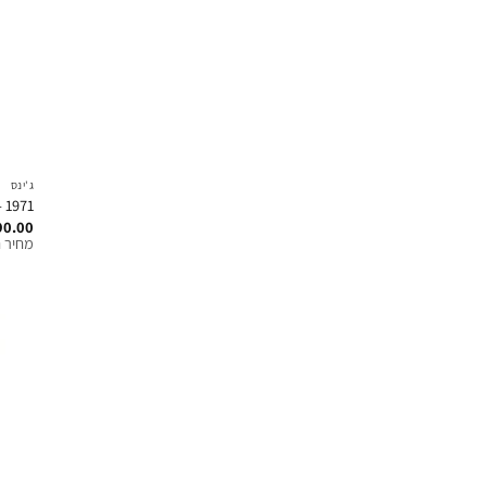
ג'ינס
1971 – די סנט ג'ינס בגזרה ישרה – כחול כהה
90.00
מחיר ח