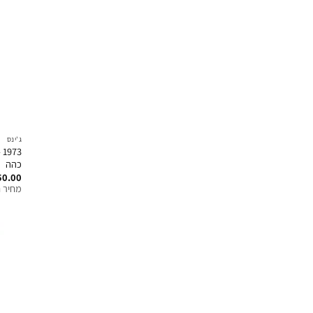
ג'ינס
3
כהה
50.00
מחיר ח