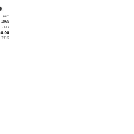
ג'ינס
9
כהה
20.00
מחיר ח