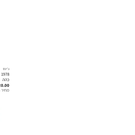
ג'ינס
8
כהה
20.00
מחיר ח