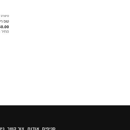
טישרט ש
טופ ריב שרו
50.00
מחיר ח
סניפים
אודות
צור קשר
ניו