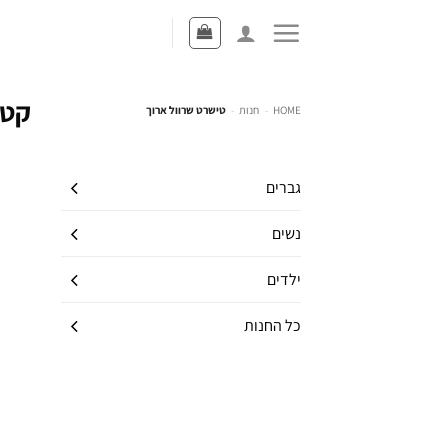
קטג
HOME
-
חנות
-
טישרט שרוול ארוך
גברים
נשים
ילדים
כל החנות