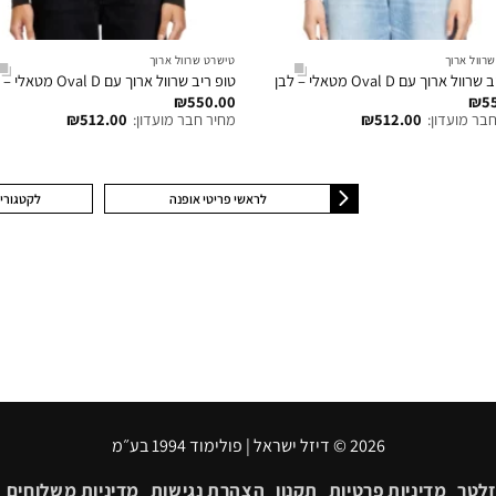
רוול ארוך
טישרט שרוול ארוך
ול ארוך עם Oval D מטאלי – לבן
טופ ריב שרוול ארוך עם Oval D מטאלי – שחור
₪
550.00
₪
5
בר מועדון:
512.00
₪
מחיר חבר מועדון:
512.00
₪
לראשי פריטי אופנה
לקטגורי
2026 © דיזל ישראל | פולימוד 1994 בע״מ
זלטר
מדיניות פרטיות
תקנון
הצהרת נגישות
מדיניות משלוחים