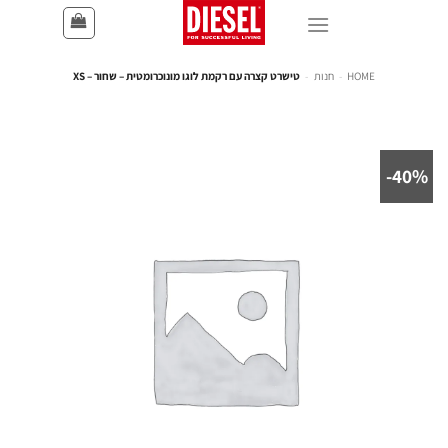
HOME
-
חנות
-
טישרט קצרה עם רקמת לוגו מונוכרומטית – שחור – XS
40%-