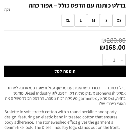
ברלט כותנה עם הדפס כולל – אפור כהה
נקה
XL
L
M
S
XS
₪
280.00
₪
168.00
הוספה לסל
ברלט כותנה רך בגזרה ספורטיבית עם מחשוף עגול ורצועת גומי ארוגה לאחיזה.
אפקט stonewash מעניק מראה דמוי דנים. לוגו Diesel Industry מודגש
בחזית, ושטיפת garment-dye מעניקה רכות נוספת. ההדפס הכולל משלים את
האופי הייחודי שלו
Bralette in soft stretch cotton with a round neckline and sporty
design, featuring an elastic band in treated cotton that ensures
body adherence. The stonewashed effect gives the garment a
denim-like look. The Diesel Industry logo stands out on the front,