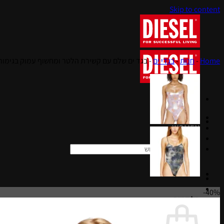
Skip to content
Home
-
חנות
-
בגדי ים
-
בגד ים שלם עם קשירת הלטר ומחשוף עמוק בגימור
MEN
WOMEN
KIDS
חיפוש עבור:
40%-
סל קניות