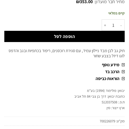
מחיר חבר מועדון:
353.00
₪
קיים במלאי
הוספה לסל
תיק גב לבן מבד ניילון עמיד, עם סגירת רוכסנים, ריפוד בכתפיות ובגב והדפס
לוגו דיזל בצבע שחור
מידע נוסף
הרכב בד
הוראות כביסה
יבואן: פולימוד (1994) בע"מ
כתובת יבואן: דרך בן צבי 84 תל אביב
ח.פ.: 512037508
ארץ ייצור: סין
מק"ט:
700226079