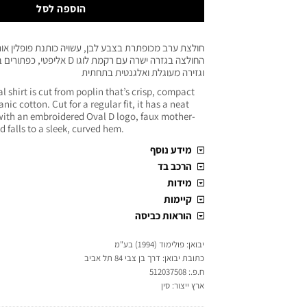
הוספה לסל
חולצת ערב מכופתרת בצבע לבן, עשויה כותנת פופלין אור
החולצה בגזרה ישרה עם רקמת לוגו D אל
וגזירה מעוגלת ואלגנטית בתחתית
 shirt is cut from poplin that’s crisp, compact
ic cotton. Cut for a regular fit, it has a neat
with an embroidered Oval D logo, faux mother-
d falls to a sleek, curved hem.
מידע נוסף
הרכב בד
מידות
קיימות
הוראות כביסה
יבואן: פולימוד (1994) בע"מ
כתובת יבואן: דרך בן צבי 84 תל אביב
ח.פ.: 512037508
ארץ ייצור: סין