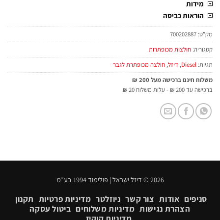
מידות
הוראות כביסה
מק"ט:
700202887
קטגוריה:
חולצות מכופתרות
תגיות:
Diesel
,
דיזל
,
חולצה מכופתרת לגבר
משלוח חינם ברכישה מעל 200 ₪
ברכישה עד 200 ₪ - עלות משלוח 20 ₪.
2026 © דיזל ישראל | פולימוד 1994 בע״מ
סניפים
אודות
צור קשר
ניוזלטר
מדיניות פרטיות
תקנון
הצהרת נגישות
מדיניות משלוחים
ביטול עסקה
מדיניות קוקיז