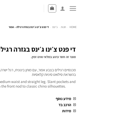
HOME
-
חנות
-
ג'ינס
-
די פנט צ׳ינו ג׳ינס בגזרה רגילה – אפור
די פנט צ׳ינו ג׳ינס בגזרה רגיל
מוצר זה חסר כרגע במלאי ואינו זמין.
מכנסיים רגילים בצבע אפור, עם מותן בינונית, רגל ישרה,
בהשראת סילואט סיניות קלאסיות
medium waist and straight leg. Slant pockets and
 the front nod to classic chino silhouettes.
מידע נוסף
הרכב בד
מידות