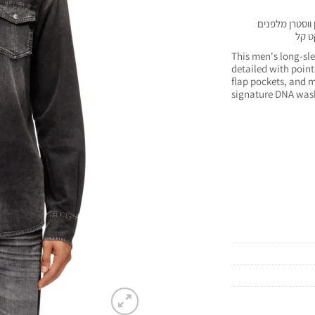
ווסטרן מלפנים
ט קל
This men's long-slee
detailed with point
flap pockets, and m
signature DNA was