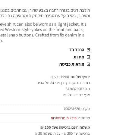
חולצת דנים בגזרה רחבה בצבע שחור, עם חתכים בסגנון 
ומאחור, כיסי פאץ׳ עם סגירת תיקתקים ומתאימה גם כג׳ק
ve shirt can also be worn as a light jacket. It's
ed Western-style yokes on the front and back,
etal snap buttons. Crafted from fix denim in a
h.
הרכב בד
מידות
הוראות כביסה
יבואן: פולימוד (1994) בע"מ
כתובת יבואן: דרך בן צבי 84 תל אביב
ח.פ.: 512037508
ארץ ייצור: בנגלדש
מק"ט:
700231626
קטגוריה:
חולצות מכופתרות
משלוח חינם ברכישה מעל 200 ₪
ברכישה עד 200 ₪ - עלות משלוח 20 ₪.