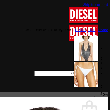
Skip to content
Home
-
חנות
-
בגדי ים
-
טופ ביקיני עם הדפס פפיטה – אפור
MEN
WOMEN
KIDS
חיפוש עבור:
40%-
סל קניות