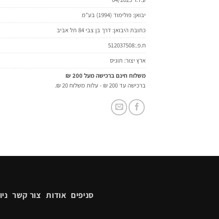
יבואן: פולימוד (1994) בע"מ
כתובת היבואן: דרך בן צבי 84 תל אביב
ח.פ.:512037508
ארץ יצור: תוניס
משלוח חינם ברכישה מעל 200 ₪
ברכישה עד 200 ₪ - עלות משלוח 20 ₪.
סניפים
אודות
צור קשר
ניו