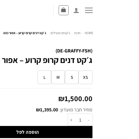
HOME
-
חנות
-
ג'קטים ומעילים
-
ג׳קט דנים קרופ קרוע – אפור כהה
(DE-GRAFFY-FSH)
ג׳קט דנים קרופ קרוע – אפור 
L
M
S
XS
₪
1,500.00
מחיר חבר מועדון:
1,395.00
₪
הוספה לסל