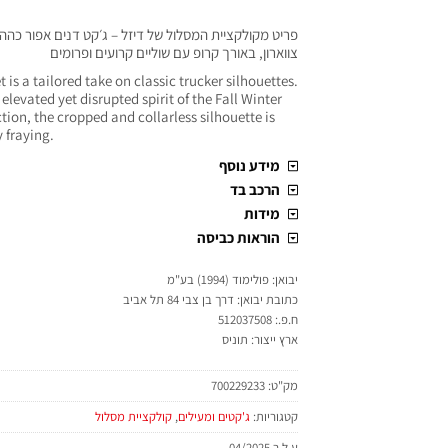
פריט מקולקציית המסלול של דיזל – ג׳קט דנים אפור כה
צווארון, באורך קרופ עם שוליים קרועים ופרומים
 is a tailored take on classic trucker silhouettes.
elevated yet disrupted spirit of the Fall Winter
ion, the cropped and collarless silhouette is
 fraying.
מידע נוסף
הרכב בד
מידות
הוראות כביסה
יבואן: פולימוד (1994) בע"מ
כתובת יבואן: דרך בן צבי 84 תל אביב
ח.פ.: 512037508
ארץ ייצור: תוניס
מק"ט:
700229233
קטגוריות:
ג'קטים ומעילים
,
קולקציית מסלול
ע.ל.ר 04/2025