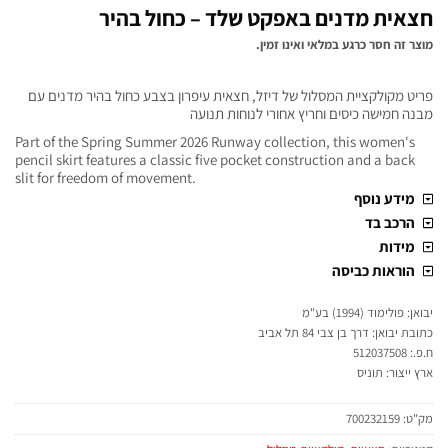
חצאית מדנים באפקט שלד – כחול בהיר
מוצר זה חסר כרגע במלאי ואינו זמין.
פריט מקולקציית המסלול של דיזל, חצאית עיפרון בצבע כחול בהיר מדנים עם
מבנה חמישה כיסים וחריץ אחורי לנוחות תנועה
Part of the Spring Summer 2026 Runway collection, this women's
pencil skirt features a classic five pocket construction and a back
slit for freedom of movement.
מידע נוסף
הרכב בד
מידות
הוראות כביסה
יבואן: פולימוד (1994) בע"מ
כתובת יבואן: דרך בן צבי 84 תל אביב
ח.פ.: 512037508
ארץ ייצור: תוניס
מק"ט:
700232159