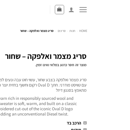
HOME
-
חנות
-
סריגים
-
סריג מצמר ואלפקה – שחור
סריג מצמר ואלפקה – שחור
מוצר זה חסר כרגע במלאי ואינו זמין.
סריג מצמר ואלפקה בצבע שחור, עשוי חוט עבה ונעים למ
עם טוויסט מודרני. חתך Oval D רקום וחשוף
מתאמץ בסגנון דיזל
arn rich in responsibly sourced wool and
sweater is soft, warm, and built on a classic
oidered cut-out of the iconic Oval D logo
 adding an unconventional Diesel twist.
הרכב בד
מידות