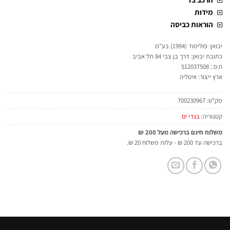
מידות
הוראות כביסה
יבואן: פולימוד (1994) בע"מ
כתובת יבואן: דרך בן צבי 84 תל אביב
ח.פ.: 512037508
ארץ ייצור: איטליה
מק"ט:
700230967
קטגוריה:
בגדי ים
משלוח חינם ברכישה מעל 200 ₪
ברכישה עד 200 ₪ - עלות משלוח 20 ₪.