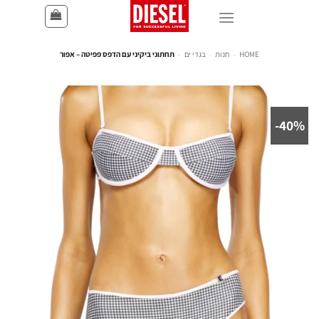
HOME
-
חנות
-
בגדי ים
-
תחתוני ביקיני עם הדפס פפיטה – אפור
40%-