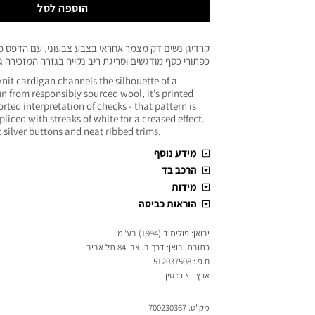
הוספה לסל
קרדיגן נשים דק מצמר אחראי בצבע צבעוני, עם הדפס 
כפתורי כסף מודגשים וסריגת ריב נקייה בגזרה המזכירה ג
nit cardigan channels the silhouette of a
un from responsibly sourced wool, it’s printed
orted interpretation of checks - that pattern is
pliced with streaks of white for a creased effect.
silver buttons and neat ribbed trims.
מידע נוסף
הרכב בד
מידות
הוראות כביסה
יבואן: פולימוד (1994) בע"מ
כתובת יבואן: דרך בן צבי 84 תל אביב
ח.פ.: 512037508
ארץ ייצור: סין
מק"ט:
700230367