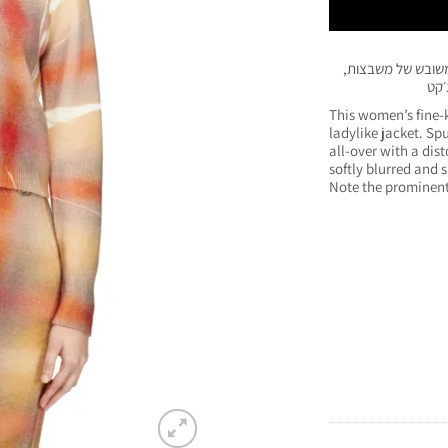
משובש של משבצות,
׳קט
This women’s fine-k
ladylike jacket. Sp
all-over with a dist
softly blurred and s
Note the prominent 