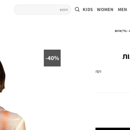
KIDS
WOMEN
MEN
– בז'/אדום
ות
40%-
נקה