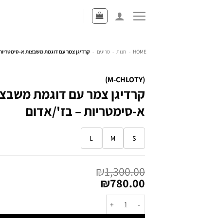
HOME
-
חנות
-
סריגים
-
קרדיגן צמר עם דוגמת משבצות א-סימטריות 
(M-CHLOTY)
קרדיגן צמר עם דוגמת משבצ
א-סימטריות – בז'/אדום
L
M
S
₪
1,300.00
₪
780.00