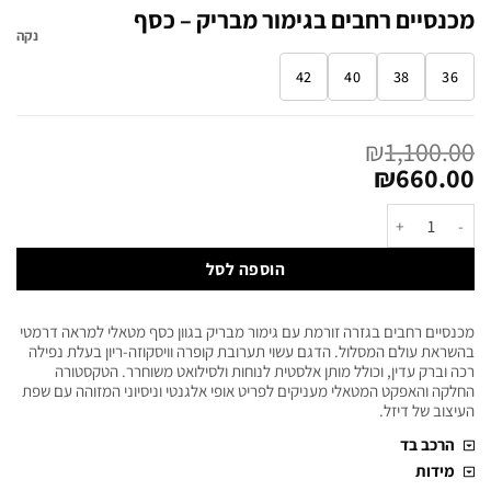
מכנסיים רחבים בגימור מבריק – כסף
נקה
42
40
38
36
₪
1,100.00
₪
660.00
הוספה לסל
מכנסיים רחבים בגזרה זורמת עם גימור מבריק בגוון כסף מטאלי למראה דרמטי
בהשראת עולם המסלול. הדגם עשוי תערובת קופרה וויסקוזה-ריון בעלת נפילה
רכה וברק עדין, וכולל מותן אלסטית לנוחות ולסילואט משוחרר. הטקסטורה
החלקה והאפקט המטאלי מעניקים לפריט אופי אלגנטי וניסיוני המזוהה עם שפת
העיצוב של דיזל.
הרכב בד
מידות