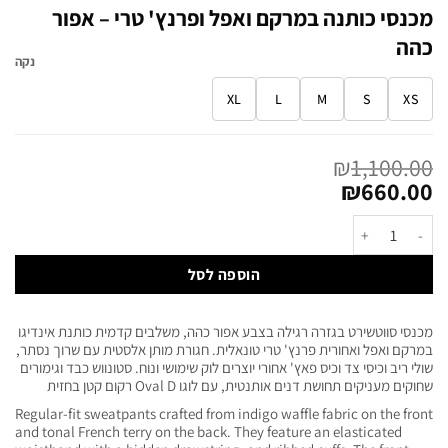
מכנסי כותנה במרקם ואפל ופרנץ' טרי – אפור
כהה
נקה
XL
L
M
S
XS
₪
1,100.00
₪
660.00
הוספה לסל
מכנסי סווטשירט בגזרה רגילה בצבע אפור כהה, משלבים קדמית כותנת אינדיגו
במרקם ואפל ואחורית פרנץ' טרי טונאלית. חגורת מותן אלסטית עם שרוך נסתר,
שולי ריב וכיסי צד וכיס פאץ' אחורי יוצרים לוק שימושי ונוח. סטונווש כבד וגימורים
שחוקים מעניקים תחושת דנים אותנטית, עם לוגו Oval D רקום קטן בחזית
Regular-fit sweatpants crafted from indigo waffle fabric on the front
and tonal French terry on the back. They feature an elasticated