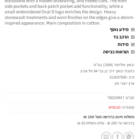
waistband with a hidden drawstring, and ribbed cuffs. The front
side pockets and back patch pocket add functionality, while a
small embroidered Oval D logo enriches the design. Heavy
stonewash treatments and worn finishes on the edges give a denim-
inspired appearance. Main composition in cotton.
מידע נוסף
הרכב בד
מידות
הוראות כביסה
יבואן: פולימוד (1994) בע"מ
כתובת יבואן: דרך בן צבי 84 תל אביב
ח.פ.: 512037508
ארץ ייצור: סין
מק"ט:
700229917
קטגוריה:
מכנסיים
משלוח חינם ברכישה מעל 200 ₪
ברכישה עד 200 ₪ - עלות משלוח 20 ₪.