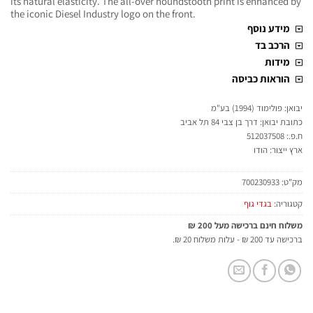
its natural elasticity. The all-over houndstooth print is enhanced by
the iconic Diesel Industry logo on the front.
מידע נוסף
הרכב בד
מידות
הוראות כביסה
יבואן: פולימוד (1994) בע"מ
כתובת יבואן: דרך בן צבי 84 תל אביב
ח.פ.: 512037508
ארץ ייצור: הודו
מק"ט:
700230933
קטגוריה:
בגדי גוף
משלוח חינם ברכישה מעל 200 ₪
ברכישה עד 200 ₪ - עלות משלוח 20 ₪.