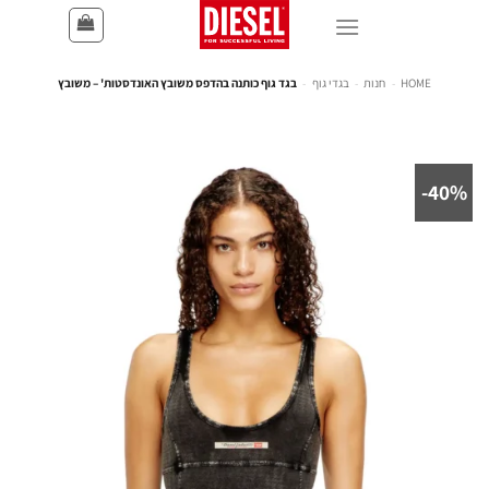
HOME
-
חנות
-
בגדי גוף
-
בגד גוף כותנה בהדפס משובץ האונדסטות' – משובץ
40%-