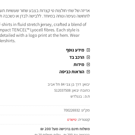
אריזה של שתי חולצות טי קצרות בצבע שחור שעשויות תע
לתחושה נעימה ונוחה במיוחד. ללבישה לבדן או כשכבה ת
shirts in fluid stretch jersey, crafted a blend of
pact TENCEL™ Lyocell fibres. Each style is
detailed with a logo print at the hem. Wear
ershirts.
מידע נוסף
הרכב בד
מידות
הוראות כביסה
יבואן: דרך בן צבי 84 תל אביב
כתובת יבואן: 512037508
ח.פ.: בנגלדש
מק"ט:
700226932
קטגוריה:
טישרט
משלוח חינם ברכישה מעל 200 ₪
ברכישה עד 200 ₪ - עלות משלוח 20 ₪.