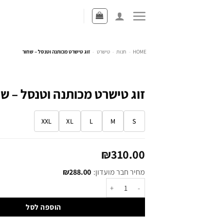
HOME
-
חנות
-
טישרט
-
זוג טישרט מכותנה וטנסל – שחור
זוג טישרט מכותנה וטנסל – ש
XXL
XL
L
M
S
₪
310.00
מחיר חבר מועדון:
288.00
₪
הוספה לסל