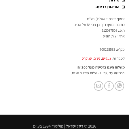
הוראות כביסה
יבואן: פולימוד (1994) בע"מ
כתובת יבואן: דרך בן צבי 84 תל אביב
ח.פ.: 512037508
ארץ ייצור: תוניס
מק"ט:
700225583
קטגוריות:
נעליים
,
נשים
,
סניקרס
משלוח חינם ברכישה מעל 200 ₪
ברכישה עד 200 ₪ - עלות משלוח 20 ₪.
2026 © דיזל ישראל | פולימוד 1994 בע״מ