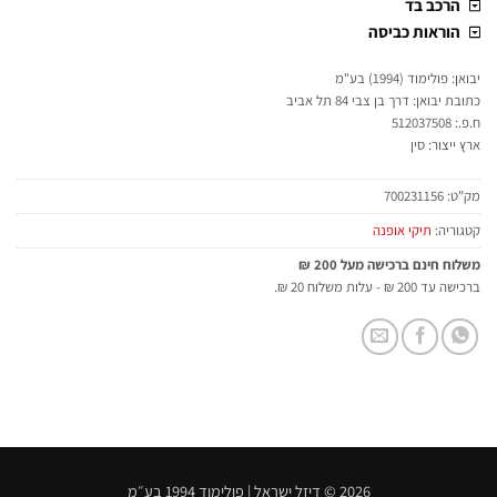
הרכב בד
הוראות כביסה
יבואן: פולימוד (1994) בע"מ
כתובת יבואן: דרך בן צבי 84 תל אביב
ח.פ.: 512037508
ארץ ייצור: סין
מק"ט:
700231156
קטגוריה:
תיקי אופנה
משלוח חינם ברכישה מעל 200 ₪
ברכישה עד 200 ₪ - עלות משלוח 20 ₪.
2026 © דיזל ישראל | פולימוד 1994 בע״מ