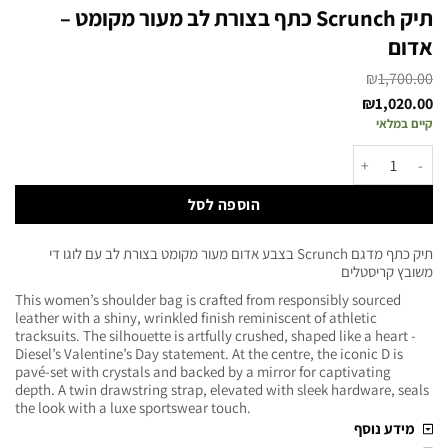
תיק Scrunch כתף בצורת לב מעור מקומט –
אדום
₪
1,700.00
₪
1,020.00
קיים במלאי
הוספה לסל
תיק כתף מדגם Scrunch בצבע אדום מעור מקומט בצורת לב עם לוגו די
משובץ קריסטלים
This women’s shoulder bag is crafted from responsibly sourced
leather with a shiny, wrinkled finish reminiscent of athletic
tracksuits. The silhouette is artfully crushed, shaped like a heart -
Diesel’s Valentine’s Day statement. At the centre, the iconic D is
pavé-set with crystals and backed by a mirror for captivating
depth. A twin drawstring strap, elevated with sleek hardware, seals
the look with a luxe sportswear touch.
מידע נוסף