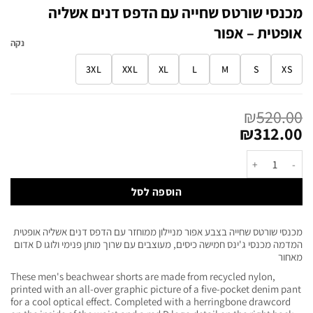
מכנסי שורטס שחייה עם הדפס דנים אשליה
אופטית – אפור
נקה
3XL
XXL
XL
L
M
S
XS
₪
520.00
₪
312.00
הוספה לסל
מכנסי שורטס שחייה בצבע אפור מניילון ממוחזר עם הדפס דנים אשליה אופטית
המדמה מכנסי ג'ינס חמישה כיסים, מעוצבים עם שרוך מותן פנימי ולוגו D אדום
מאחור
These men's beachwear shorts are made from recycled nylon,
printed with an all-over graphic picture of a five-pocket denim pant
for a cool optical effect. Completed with a herringbone drawcord