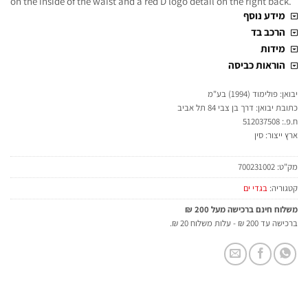
on the inside of the waist and a red D logo detail on the right back.
מידע נוסף
הרכב בד
מידות
הוראות כביסה
יבואן: פולימוד (1994) בע"מ
כתובת יבואן: דרך בן צבי 84 תל אביב
ח.פ.: 512037508
ארץ ייצור: סין
מק"ט:
700231002
קטגוריה:
בגדי ים
משלוח חינם ברכישה מעל 200 ₪
ברכישה עד 200 ₪ - עלות משלוח 20 ₪.