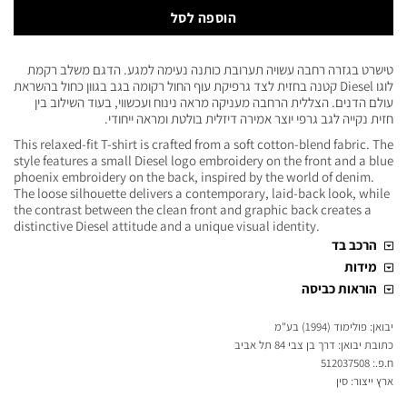
הוספה לסל
טישרט בגזרה רחבה עשויה תערובת כותנה נעימה למגע. הדגם משלב רקמת
לוגו Diesel קטנה בחזית לצד גרפיקת עוף החול רקומה בגב בגוון כחול בהשראת
עולם הדנים. הצללית הרחבה מעניקה מראה נינוח ועכשווי, בעוד השילוב בין
חזית נקייה לגב גרפי יוצר אמירה דיזלית בולטת ומראה ייחודי.
This relaxed-fit T-shirt is crafted from a soft cotton-blend fabric. The
style features a small Diesel logo embroidery on the front and a blue
phoenix embroidery on the back, inspired by the world of denim.
The loose silhouette delivers a contemporary, laid-back look, while
the contrast between the clean front and graphic back creates a
distinctive Diesel attitude and a unique visual identity.
הרכב בד
מידות
הוראות כביסה
יבואן: פולימוד (1994) בע"מ
כתובת יבואן: דרך בן צבי 84 תל אביב
ח.פ.: 512037508
ארץ ייצור: סין