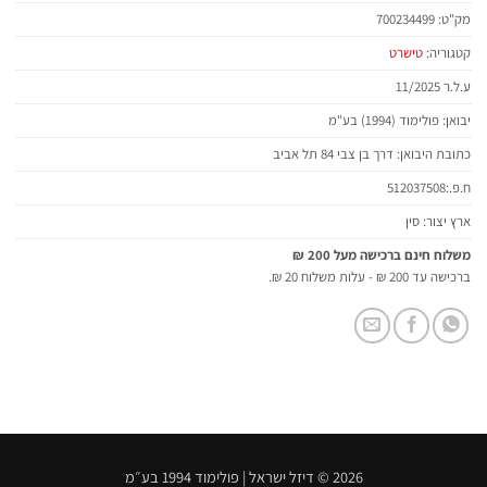
מק"ט:
700234499
קטגוריה:
טישרט
ע.ל.ר 11/2025
יבואן: פולימוד (1994) בע"מ
כתובת היבואן: דרך בן צבי 84 תל אביב
ח.פ.:512037508
ארץ יצור: סין
משלוח חינם ברכישה מעל 200 ₪
ברכישה עד 200 ₪ - עלות משלוח 20 ₪.
2026 © דיזל ישראל | פולימוד 1994 בע״מ