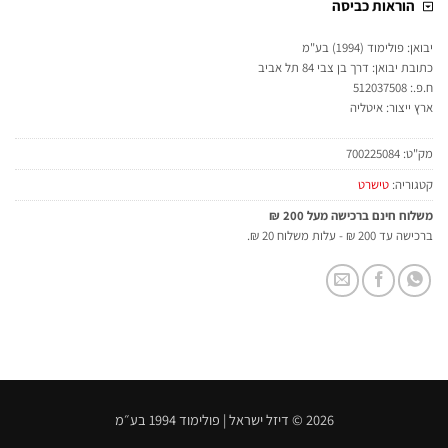
הוראות כביסה
יבואן: פולימוד (1994) בע"מ
כתובת יבואן: דרך בן צבי 84 תל אביב
ח.פ.: 512037508
ארץ ייצור: איטליה
מק"ט:
700225084
קטגוריה:
טישרט
משלוח חינם ברכישה מעל 200 ₪
ברכישה עד 200 ₪ - עלות משלוח 20 ₪.
2026 © דיזל ישראל | פולימוד 1994 בע״מ