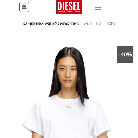
HOME
-
חנות
-
טישרט
-
טישרט קצרה עם לוגו קאט-אאוט קטן – לבן
40%-