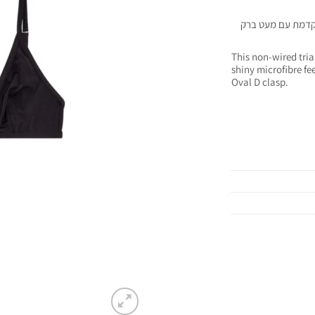
תקדמת עם מעט ברק
This non-wired tria
shiny microfibre fe
Oval D clasp.