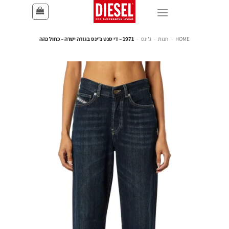
HOME
-
חנות
-
ג'ינס
-
1971 – די סנט ג'ינס בגזרה ישרה – כחול כהה