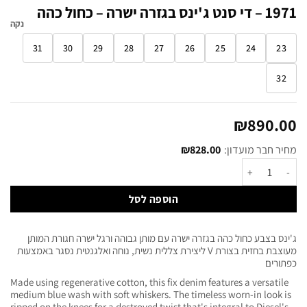
1971 – די סנט ג'ינס בגזרה ישרה – כחול כהה
נקה
31
30
29
28
27
26
25
24
23
32
₪
890.00
מחיר חבר מועדון:
828.00
₪
הוספה לסל
ג'ינס בצבע כחול כהה בגזרה ישרה עם מותן גבוהה ורגל ישרה חגורת המותן
מעוצבת בחזית בצורת V ליצירת צללית נשית, נוחה ואלגנטית נסגר באמצעות
כפתורים
Made using regenerative cotton, this fix denim features a versatile
medium blue wash with soft whiskers. The timeless worn-in look is
ripped on the knees for a destroyed twist that's integral to Diesel's