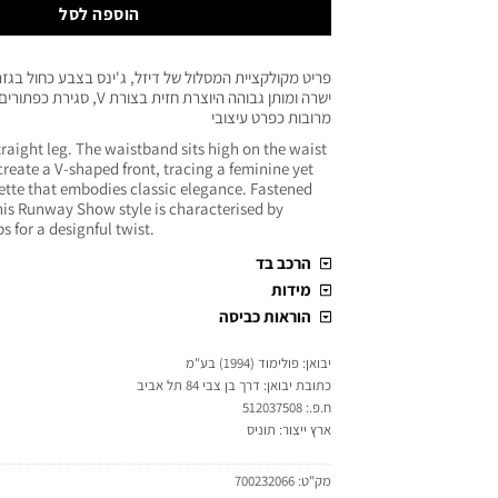
הוספה לסל
פריט מקולקציית המסלול של דיזל, ג'ינס בצבע כחול בגז
ישרה ומותן גבוהה היוצרת חזית בצורת
מרובות כפרט עיצובי
straight leg. The waistband sits high on the waist
create a V-shaped front, tracing a feminine yet
ette that embodies classic elegance. Fastened
this Runway Show style is characterised by
s for a designful twist.
הרכב בד
מידות
הוראות כביסה
יבואן: פולימוד (1994) בע"מ
כתובת יבואן: דרך בן צבי 84 תל אביב
ח.פ.: 512037508
ארץ ייצור: תוניס
מק"ט:
700232066