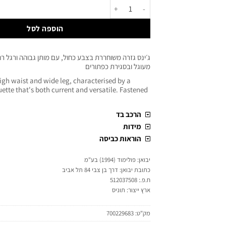
הוספה לסל
ג׳ינס גזרה משוחררת בצבע כחול, עם מותן גבוהה ורגל ר
מעוגל ובסגירת כפתורים
high waist and wide leg, characterised by a
uette that's both current and versatile. Fastened
הרכב בד
מידות
הוראות כביסה
יבואן: פולימוד (1994) בע"מ
כתובת יבואן: דרך בן צבי 84 תל אביב
ח.פ.: 512037508
ארץ ייצור: תוניס
מק"ט:
700229683