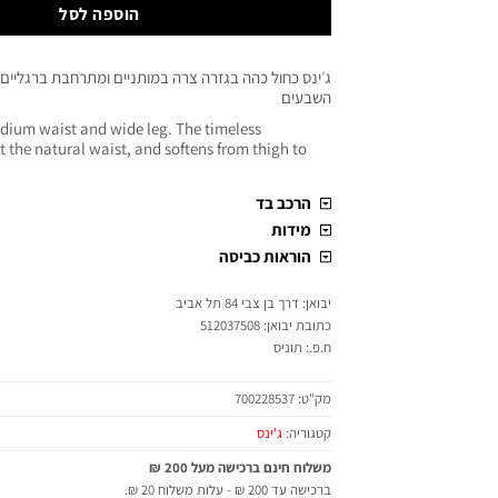
הוספה לסל
ג׳ינס כחול כהה בגזרה צרה במותניים ומתרחבת ברגליים
השבעים
edium waist and wide leg. The timeless
at the natural waist, and softens from thigh to
הרכב בד
מידות
הוראות כביסה
יבואן: דרך בן צבי 84 תל אביב
כתובת יבואן: 512037508
ח.פ.: תוניס
מק"ט:
700228537
קטגוריה:
ג'ינס
משלוח חינם ברכישה מעל 200 ₪
ברכישה עד 200 ₪ - עלות משלוח 20 ₪.