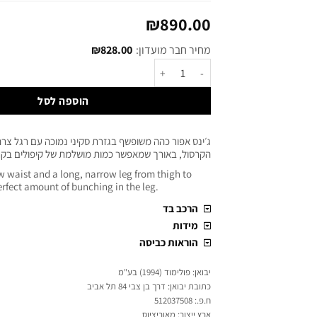
₪
890.00
מחיר חבר מועדון:
828.00
₪
הוספה לסל
ג׳ינס אפור כהה משופשף בגזרת סקיני נמוכה עם רגל צרה
הקרסול, באורך שמאפשר כמות מושלמת של קיפולים בקר
ow waist and a long, narrow leg from thigh to
perfect amount of bunching in the leg.
הרכב בד
מידות
הוראות כביסה
יבואן: פולימוד (1994) בע"מ
כתובת יבואן: דרך בן צבי 84 תל אביב
ח.פ.: 512037508
ארץ ייצור: מאוריציוס