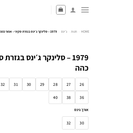
HOME
-
חנות
-
ג'ינס
-
1979 – סלינקר ג׳ינס בגזרת סקיני – אפור כהה
1979 – סלינקר ג׳ינס בגזרת 
כהה
32
31
30
29
28
27
26
40
38
36
אורך גינס
32
30