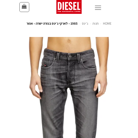
HOME
-
חנות
-
ג'ינס
-
1985 – לארקי ג׳ינס בגזרה ישרה – אפור