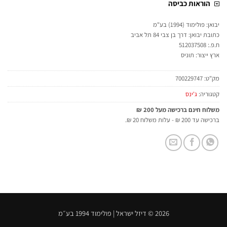
הוראות כביסה
יבואן: פולימוד (1994) בע"מ
כתובת יבואן: דרך בן צבי 84 תל אביב
ח.פ.: 512037508
ארץ ייצור: תוניס
מק"ט:
700229747
קטגוריה:
ג'ינס
משלוח חינם ברכישה מעל 200 ₪
ברכישה עד 200 ₪ - עלות משלוח 20 ₪.
2026 © דיזל ישראל | פולימוד 1994 בע״מ