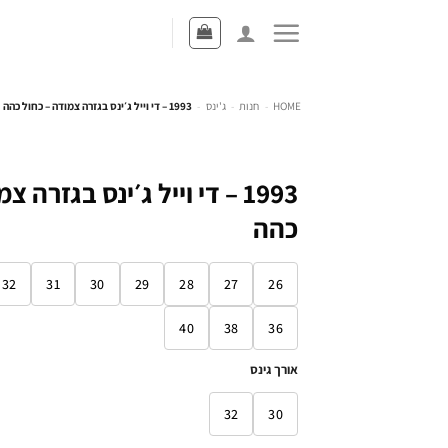
HOME
-
חנות
-
ג'ינס
-
1993 – די וייל ג׳ינס בגזרה צמודה – כחול כהה
1993 – די וייל ג׳ינס בגזרה 
כהה
32
31
30
29
28
27
26
40
38
36
אורך גינס
32
30