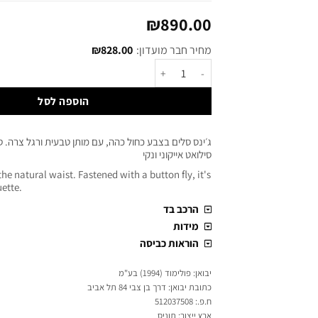
₪
890.00
מחיר חבר מועדון:
828.00
₪
הוספה לסל
ג׳ינס סלים בצבע כחול כהה, עם מותן טבעית ורגל צרה. 
סילואט אייקוני ונקי
t the natural waist. Fastened with a button fly, it's
uette.
הרכב בד
מידות
הוראות כביסה
יבואן: פולימוד (1994) בע"מ
כתובת יבואן: דרך בן צבי 84 תל אביב
ח.פ.: 512037508
ארץ ייצור: תוניס