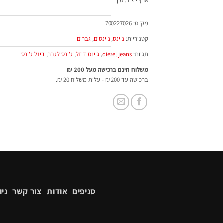
ארץ ייצור: סין
מק"ט:
700227026
קטגוריות:
ג'ינס
,
ג'ינסים
,
גברים
תגיות:
diesel jeans
,
ג'ינס דיזל
,
ג'ינס לגבר
,
דיזל ג'ינס
משלוח חינם ברכישה מעל 200 ₪
ברכישה עד 200 ₪ - עלות משלוח 20 ₪.
סניפים
אודות
צור קשר
ניו