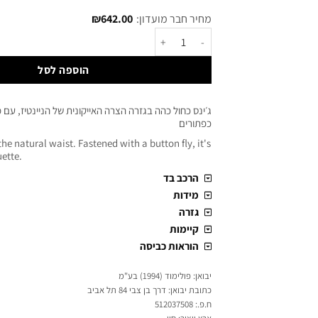
מחיר חבר מועדון:
642.00
₪
הוספה לסל
ג׳ינס כחול כהה בגזרה הצרה האייקונית של הניינטיז, עם מ
כפתורים
t the natural waist. Fastened with a button fly, it's
uette.
הרכב בד
מידות
גזרה
קיימות
הוראות כביסה
יבואן: פולימוד (1994) בע"מ
כתובת יבואן: דרך בן צבי 84 תל אביב
ח.פ.: 512037508