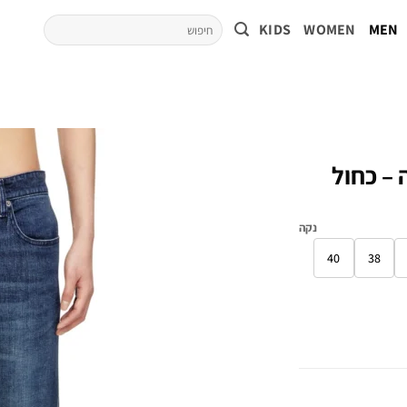
KIDS
WOMEN
MEN
רה – כחול
נקה
40
38