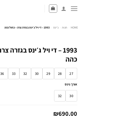
HOME
-
חנות
-
ג'ינס
-
1993 – די ויל ג׳ינס בגזרה צרה – כחול כהה
1993 – די ויל ג׳ינס בגזרה צ
כהה
36
33
32
30
29
28
27
אורך גינס
32
30
₪
690.00