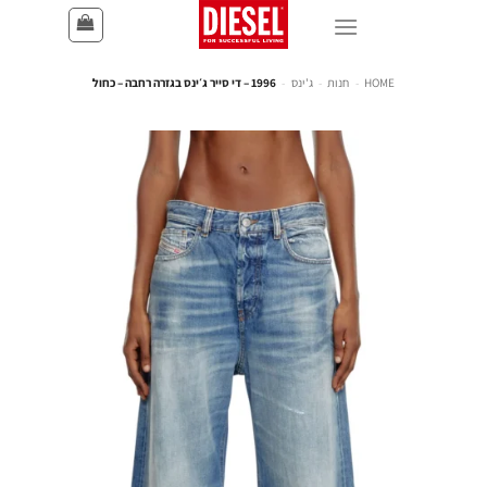
HOME
-
חנות
-
ג'ינס
-
1996 – די סייר ג׳ינס בגזרה רחבה – כחול