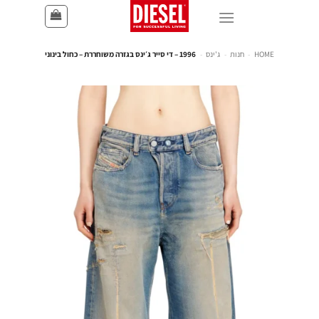
HOME
-
חנות
-
ג'ינס
-
1996 – די סייר ג׳ינס בגזרה משוחררת – כחול בינוני