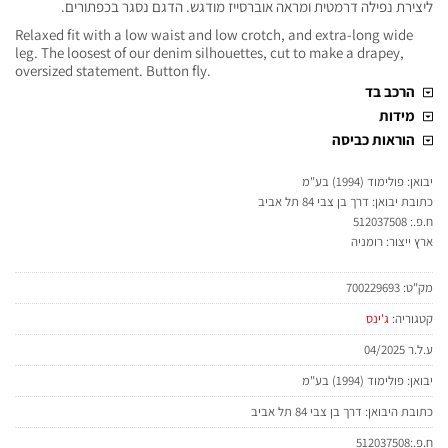
ליצירת נפילה דרמטית ומראה אוברסייז מודגש. הדגם נסגר בכפתורים.
Relaxed fit with a low waist and low crotch, and extra-long wide
leg. The loosest of our denim silhouettes, cut to make a drapey,
oversized statement. Button fly.
הרכב בד
מידות
הוראות כביסה
יבואן: פולימוד (1994) בע"מ
כתובת יבואן: דרך בן צבי 84 תל אביב
ח.פ.: 512037508
ארץ ייצור: רומניה
מק"ט:
700229693
קטגוריה:
ג'ינס
ע.ל.ר 04/2025
יבואן: פולימוד (1994) בע"מ
כתובת היבואן: דרך בן צבי 84 תל אביב
ח.פ.:512037508