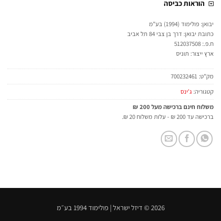
הוראות כביסה
יבואן: פולימוד (1994) בע"מ
כתובת יבואן: דרך בן צבי 84 תל אביב
ח.פ.: 512037508
ארץ ייצור: תוניס
מק"ט:
700232461
קטגוריה:
ג'ינס
משלוח חינם ברכישה מעל 200 ₪
ברכישה עד 200 ₪ - עלות משלוח 20 ₪.
2026 © דיזל ישראל | פולימוד 1994 בע״מ