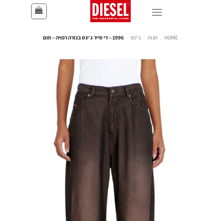
HOME
-
חנות
-
ג'ינס
-
1996 – די סייר ג׳ינס בגזרה רפויה – חום