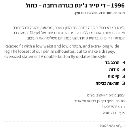
1996 – די סייר ג'ינס בגזרה רחבה – כחול
מוצר זה חסר כרגע במלאי ואינו זמין.
ג'ינס בצבע כחול בגזרה רחבה עם מותן נמוכה, מפשעה נמוכה ורגל רחבה
וארוכה במיוחד אחת מצלליות הדנים הרחבות ביותר של Diesel, המעוצבת
למראה דרייפי ואוברסייז סגירת שני כפתורים משלימה את העיצוב
Relaxed fit with a low waist and low crotch, and extra-long wide
leg The loosest of our denim silhouettes, cut to make a drapey,
oversized statement A double-button fly updates the style
הרכב בד
מידות
קיימות
הוראות כביסה
יבואן: פולימוד (1994) בע"מ
כתובת יבואן: דרך בן צבי 84 תל אביב
ח.פ.: 512037508
ארץ ייצור: תוניס
מק"ט:
700232681