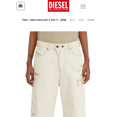
HOME
-
חנות
-
ג'ינס
-
1996 – די סייר ג'ינס בגזרה רחבה – כחול