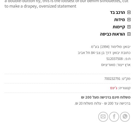
a double-button fly, this is the loosest of our denim silhouettes, cut
to make a drapey, oversized statement
הרכב בד
מידות
קיימות
הוראות כביסה
יבואן: פולימוד (1994) בע"מ
כתובת יבואן: דרך בן צבי 84 תל אביב
ח.פ.: 512037508
ארץ ייצור: מאוריציוס
מק"ט:
700232791
קטגוריה:
ג'ינס
משלוח חינם ברכישה מעל 200 ₪
ברכישה עד 200 ₪ - עלות משלוח 20 ₪.