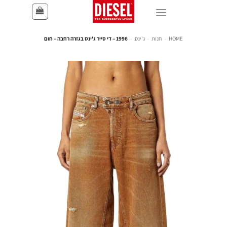
HOME
-
חנות
-
ג'ינס
-
1996 – די סייר ג'ינס בגזרה רחבה – חום