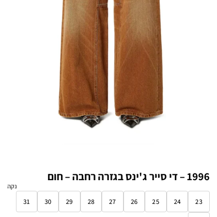
1996 – די סייר ג'ינס בגזרה רחבה – חום
נקה
31
30
29
28
27
26
25
24
23