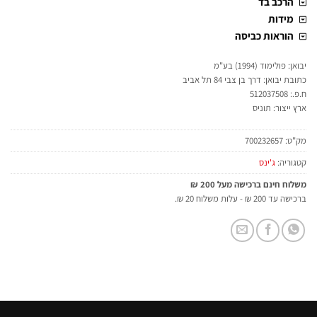
הרכב בד
מידות
הוראות כביסה
יבואן: פולימוד (1994) בע"מ
כתובת יבואן: דרך בן צבי 84 תל אביב
ח.פ.: 512037508
ארץ ייצור: תוניס
מק"ט:
700232657
קטגוריה:
ג'ינס
משלוח חינם ברכישה מעל 200 ₪
ברכישה עד 200 ₪ - עלות משלוח 20 ₪.