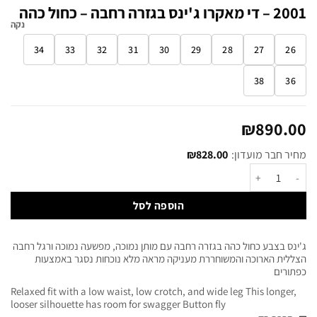
2001 – די מאקרו ג'ינס בגזרה רחבה – כחול כהה
נקה
34
33
32
31
30
29
28
27
26
38
36
₪
890.00
מחיר חבר מועדון:
828.00
₪
הוספה לסל
ג'ינס בצבע כחול כהה בגזרה רחבה עם מותן נמוכה, מפשעה נמוכה ורגל רחבה
הצללית הארוכה והמשוחררת מעניקה מראה מלא נוכחות נסגר באמצעות
כפתורים
Relaxed fit with a low waist, low crotch, and wide leg This longer,
looser silhouette has room for swagger Button fly