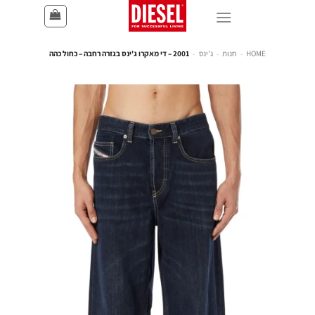
HOME
-
חנות
-
ג'ינס
-
2001 – די מאקרו ג'ינס בגזרה רחבה – כחול כהה