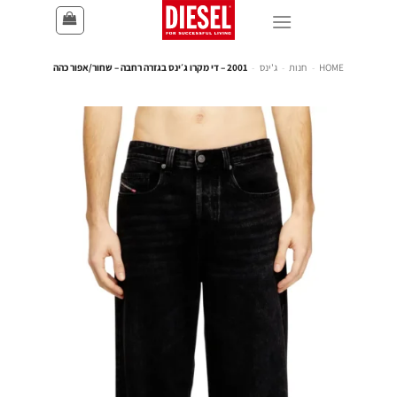
HOME
-
חנות
-
ג'ינס
-
2001 – די מקרו ג׳ינס בגזרה רחבה – שחור/אפור כהה