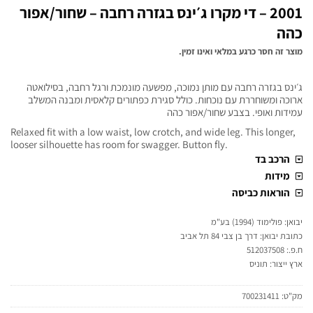
2001 – די מקרו ג׳ינס בגזרה רחבה – שחור/אפור
כהה
מוצר זה חסר כרגע במלאי ואינו זמין.
ג׳ינס בגזרה רחבה עם מותן נמוכה, מפשעה מונמכת ורגל רחבה, בסילואטה
ארוכה ומשוחררת עם נוכחות. כולל סגירת כפתורים קלאסית ומבנה המשלב
עמידות ואופי. בצבע שחור/אפור כהה
Relaxed fit with a low waist, low crotch, and wide leg. This longer,
looser silhouette has room for swagger. Button fly.
הרכב בד
מידות
הוראות כביסה
יבואן: פולימוד (1994) בע"מ
כתובת יבואן: דרך בן צבי 84 תל אביב
ח.פ.: 512037508
ארץ ייצור: תוניס
מק"ט:
700231411