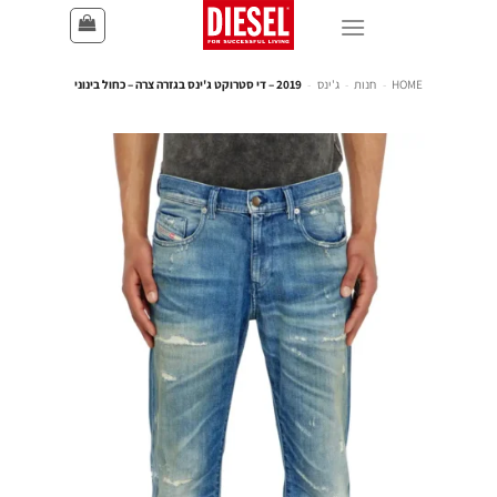
HOME
-
חנות
-
ג'ינס
-
2019 – די סטרוקט ג'ינס בגזרה צרה – כחול בינוני