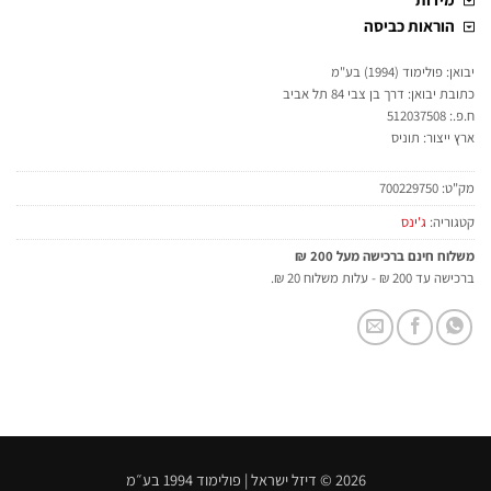
הוראות כביסה
יבואן: פולימוד (1994) בע"מ
כתובת יבואן: דרך בן צבי 84 תל אביב
ח.פ.: 512037508
ארץ ייצור: תוניס
מק"ט:
700229750
קטגוריה:
ג'ינס
משלוח חינם ברכישה מעל 200 ₪
ברכישה עד 200 ₪ - עלות משלוח 20 ₪.
2026 © דיזל ישראל | פולימוד 1994 בע״מ