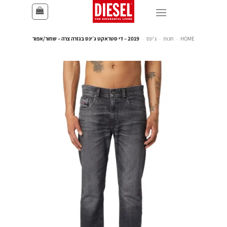
HOME
-
חנות
-
ג'ינס
-
2019 – די סטראקט ג׳ינס בגזרה צרה – שחור/אפור