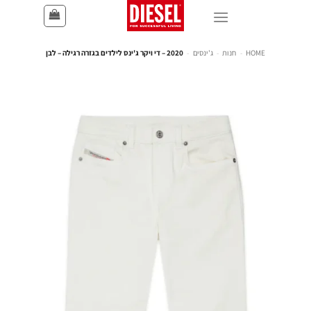
HOME
-
חנות
-
ג'ינסים
-
2020 – די ויקר ג'ינס לילדים בגזרה רגילה – לבן