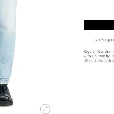
וון כחול בהיר.
Regular fit with a 
with a button fly. 
silhouette is both e