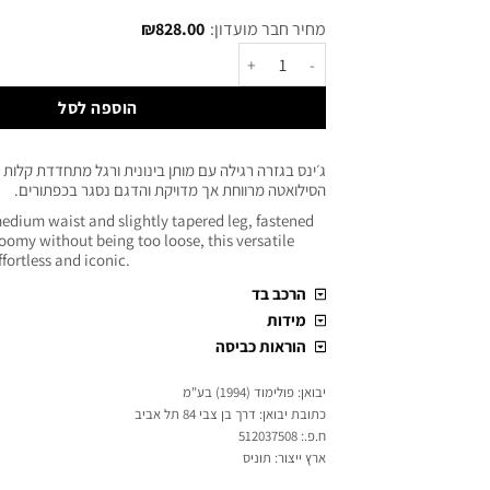
מחיר חבר מועדון:
828.00
₪
הוספה לסל
ג׳ינס בגזרה רגילה עם מותן בינונית ורגל מתחדדת קלות בג
הסילואטה מרווחת אך מדויקת והדגם נסגר בכפתורים.
medium waist and slightly tapered leg, fastened
Roomy without being too loose, this versatile
ffortless and iconic.
הרכב בד
מידות
הוראות כביסה
יבואן: פולימוד (1994) בע"מ
כתובת יבואן: דרך בן צבי 84 תל אביב
ח.פ.: 512037508
ארץ ייצור: תוניס